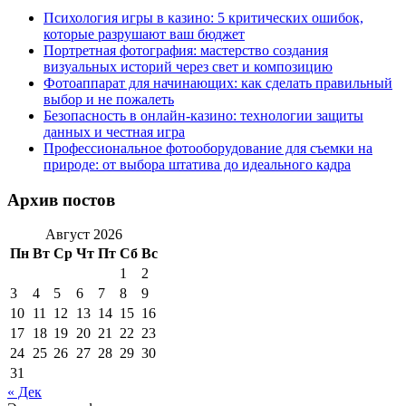
Психология игры в казино: 5 критических ошибок,
которые разрушают ваш бюджет
Портретная фотография: мастерство создания
визуальных историй через свет и композицию
Фотоаппарат для начинающих: как сделать правильный
выбор и не пожалеть
Безопасность в онлайн-казино: технологии защиты
данных и честная игра
Профессиональное фотооборудование для съемки на
природе: от выбора штатива до идеального кадра
Архив постов
Август 2026
Пн
Вт
Ср
Чт
Пт
Сб
Вс
1
2
3
4
5
6
7
8
9
10
11
12
13
14
15
16
17
18
19
20
21
22
23
24
25
26
27
28
29
30
31
« Дек